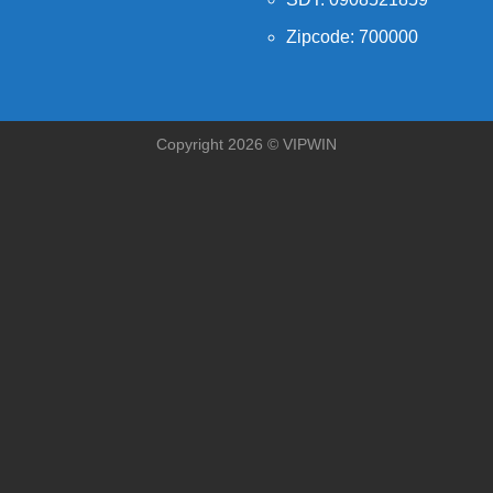
Zipcode: 700000
Copyright 2026 © VIPWIN