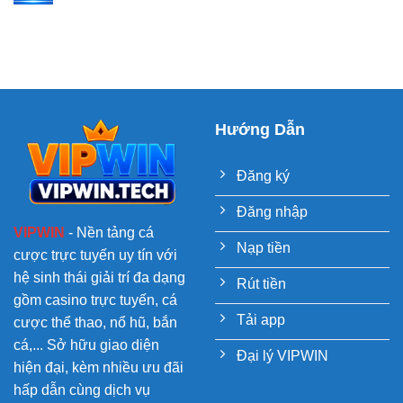
Hướng Dẫn
Đăng ký
Đăng nhập
VIPWIN
- Nền tảng cá
Nạp tiền
cược trực tuyến uy tín với
hệ sinh thái giải trí đa dạng
Rút tiền
gồm casino trực tuyến, cá
Tải app
cược thể thao, nổ hũ, bắn
cá,... Sở hữu giao diện
Đại lý VIPWIN
hiện đại, kèm nhiều ưu đãi
hấp dẫn cùng dịch vụ