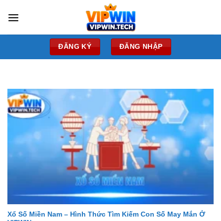
Chuyển
đến
nội
dung
ĐĂNG KÝ
ĐĂNG NHẬP
Xổ Số Miền Nam – Hình Thức Tìm Kiếm Con Số May Mắn Ở