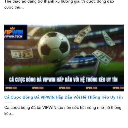
Thể thao ảo đang trở thành xu hướng giải trí được đông đảo
cược thủ...
Cá Cược Bóng Đá VIPWIN Hấp Dẫn Với Hệ Thống Kèo Uy Tín
Cá cược bóng đá tại VIPWIN tạo nên sức hút riêng nhờ hệ thống
kèo...