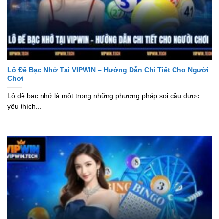
Lô Đề Bạc Nhớ Tại VIPWIN – Hướng Dẫn Chi Tiết Cho Người
Chơi
Lô đề bạc nhớ là một trong những phương pháp soi cầu được
yêu thích...