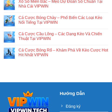
Xổ Số Miền Bắc – Mẹo Dự Đoán Số Chuẩn Tại
Nhà Cái VIPWIN
Cá Cược Bóng Chày – Phổ Biến Các Loại Kèo
Vì sao không nên bỏ qua sảnh casino VIPWIN?
Nổi Tiếng Tại VIPWIN
Danh sách sảnh casino VIPWIN sở hữu lượt
Cá Cược Cầu Lông – Các Dạng Kèo Và Chiến
Thuật Tại VIPWIN
truy cập đông đảo
Sự thành công vang dội của sảnh casino này phần lớn
Cá Cược Bóng Rổ – Khám Phá Về Kèo Cược Hot
khơi nguồn từ quy trình tuyển chọn và kiểm duyệt khắt khe
Hit Nhất VIPWIN
các đối tác vận hành sòng bạc chiến lược. Mục tiêu cốt lõi
là tái hiện một không gian cá cược chân thực, đẳng cấp
bậc nhất trong năm 2026.
AE Sexy Casino
AE Sexy từ lâu đã là biểu tượng đóng đinh cho tính minh
Hướng Dẫn
bạch với hệ thống bàn cược đạt chứng chỉ kiểm định
nghiêm ngặt từ các tổ chức quốc tế. Sảnh chơi này tạo sức
Đăng ký
hút mãnh liệt đối với cộng đồng thành viên
casino VIPWIN