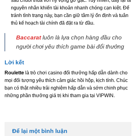
sau chuỗi thua với hy vọng gỡ gạc. Tuy nhiên, đây lại là
nguyên nhân khiến tài khoản nhanh chóng cạn kiệt. Để
tránh tình trạng này, bạn cần giữ tâm lý ổn định và tuân
thủ kế hoạch tài chính đã đặt ra từ đầu.
Baccarat
luôn là lựa chọn hàng đầu cho
người chơi yêu thích game bài đổi thưởng
Lời kết
Roulette
là trò chơi casino đổi thưởng hấp dẫn dành cho
mọi đối tượng yêu thích cảm giác hồi hộp, kịch tính. Chúc
bạn có thật nhiều trải nghiệm hấp dẫn và sớm chinh phục
những phần thưởng giá trị khi tham gia tại VIPWIN.
Để lại một bình luận