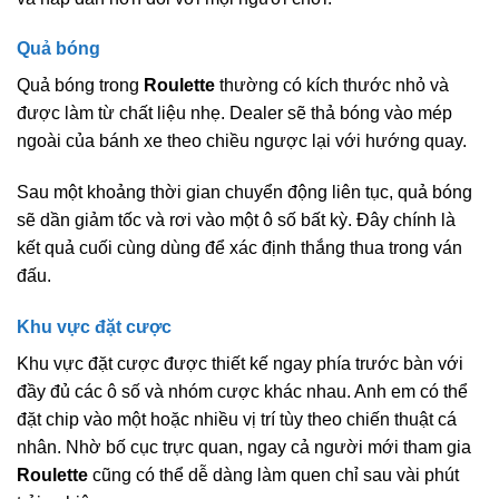
Quả bóng
Quả bóng trong
Roulette
thường có kích thước nhỏ và
được làm từ chất liệu nhẹ. Dealer sẽ thả bóng vào mép
ngoài của bánh xe theo chiều ngược lại với hướng quay.
Sau một khoảng thời gian chuyển động liên tục, quả bóng
sẽ dần giảm tốc và rơi vào một ô số bất kỳ. Đây chính là
kết quả cuối cùng dùng để xác định thắng thua trong ván
đấu.
Khu vực đặt cược
Khu vực đặt cược được thiết kế ngay phía trước bàn với
đầy đủ các ô số và nhóm cược khác nhau. Anh em có thể
đặt chip vào một hoặc nhiều vị trí tùy theo chiến thuật cá
nhân. Nhờ bố cục trực quan, ngay cả người mới tham gia
Roulette
cũng có thể dễ dàng làm quen chỉ sau vài phút