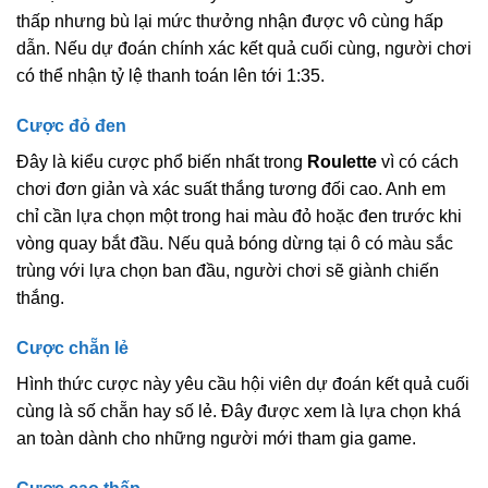
thấp nhưng bù lại mức thưởng nhận được vô cùng hấp
dẫn. Nếu dự đoán chính xác kết quả cuối cùng, người chơi
có thể nhận tỷ lệ thanh toán lên tới 1:35.
Cược đỏ đen
Đây là kiểu cược phổ biến nhất trong
Roulette
vì có cách
chơi đơn giản và xác suất thắng tương đối cao. Anh em
chỉ cần lựa chọn một trong hai màu đỏ hoặc đen trước khi
vòng quay bắt đầu. Nếu quả bóng dừng tại ô có màu sắc
trùng với lựa chọn ban đầu, người chơi sẽ giành chiến
thắng.
Cược chẵn lẻ
Hình thức cược này yêu cầu hội viên dự đoán kết quả cuối
cùng là số chẵn hay số lẻ. Đây được xem là lựa chọn khá
an toàn dành cho những người mới tham gia game.