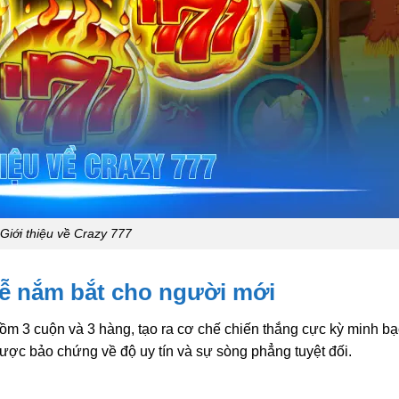
Giới thiệu về Crazy 777
dễ nắm bắt cho người mới
gồm 3 cuộn và 3 hàng, tạo ra cơ chế chiến thắng cực kỳ minh b
được bảo chứng về độ uy tín và sự sòng phẳng tuyệt đối.