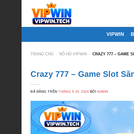
Chuyển
đến
nội
dung
VIPWIN
B
TRANG CHỦ
-
NỔ HŨ VIPWIN
-
CRAZY 777 – GAME S
Crazy 777 – Game Slot S
ĐÃ ĐĂNG TRÊN
THÁNG 5 19, 2026
BỞI
ADMIN