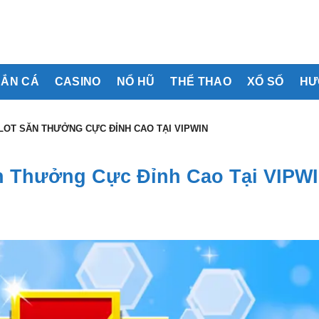
ẮN CÁ
CASINO
NỔ HŨ
THỂ THAO
XỔ SỐ
HƯ
LOT SĂN THƯỞNG CỰC ĐỈNH CAO TẠI VIPWIN
ăn Thưởng Cực Đỉnh Cao Tại VIPW