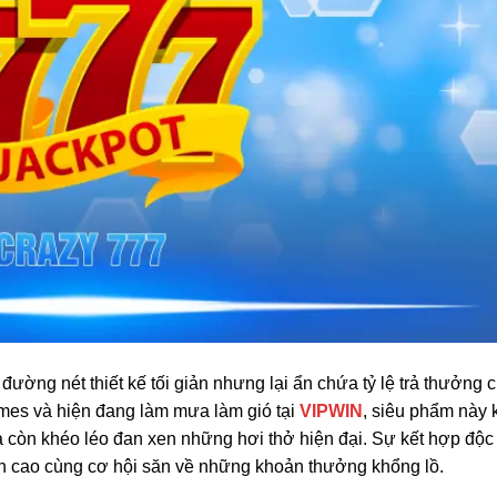
đường nét thiết kế tối giản nhưng lại ẩn chứa tỷ lệ trả thưởng 
ames và hiện đang làm mưa làm gió tại
VIPWIN
, siêu phẩm này
à còn khéo léo đan xen những hơi thở hiện đại. Sự kết hợp độc
nh cao cùng cơ hội săn về những khoản thưởng khổng lồ.