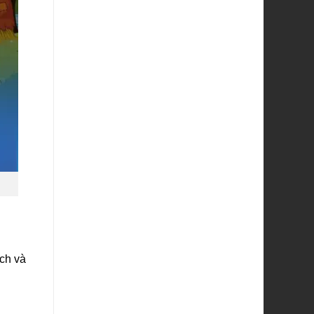
ạch và