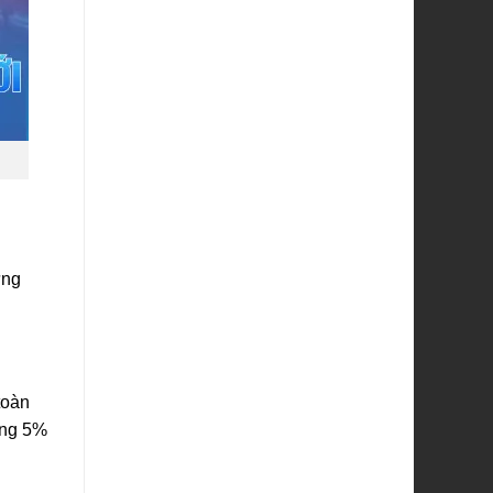
ững
toàn
oảng 5%