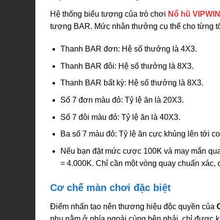
Hệ thống biểu tượng của trò chơi
Nổ hũ VIPWI
tượng BAR. Mức nhân thưởng cụ thể cho từng tổ
Thanh BAR đơn: Hệ số thưởng là 4X3.
Thanh BAR đôi: Hệ số thưởng là 8X3.
Thanh BAR bất kỳ: Hệ số thưởng là 8X3.
Số 7 đơn màu đỏ: Tỷ lệ ăn là 20X3.
Số 7 đôi màu đỏ: Tỷ lệ ăn là 40X3.
Ba số 7 màu đỏ: Tỷ lệ ăn cực khủng lên tới c
Nếu bạn đặt mức cược 100K và may mắn quay 
= 4.000K. Chỉ cần một vòng quay chuẩn xác, c
Cơ chế màn chơi đặc biệt
Điểm nhấn tạo nên thương hiệu độc quyền của
phụ nằm ở phía ngoài cùng bên phải, chỉ được kí