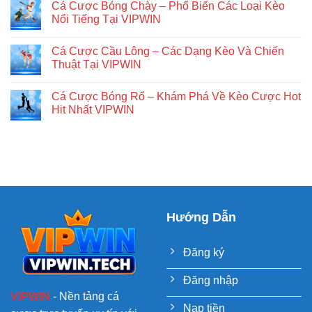
Cá Cược Bóng Chày – Phổ Biến Các Loại Kèo
Nổi Tiếng Tại VIPWIN
Cá Cược Cầu Lông – Các Dạng Kèo Và Chiến
Thuật Tại VIPWIN
Cá Cược Bóng Rổ – Khám Phá Về Kèo Cược Hot
Hit Nhất VIPWIN
Hướng Dẫn
Đăng ký
Đăng nhập
VIPWIN
- Nền tảng cá
Nạp tiền