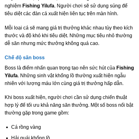
nghiệm
Fishing Yilufa
. Người chơi sẽ sử dụng súng để
tiêu diệt các đàn cá xuất hiện liên tục trên màn hình.
Mỗi loại cá sẽ mang giá trị thưởng khác nhau tùy theo kích
thước và độ khó khi tiêu diệt. Những mục tiêu nhỏ thường
dễ săn nhưng mức thưởng không quá cao.
Chế độ săn boss
Boss là điểm nhấn quan trọng tạo nên sức hút của
Fishing
Yilufa
. Những sinh vật khổng lồ thường xuất hiện ngẫu
nhiên với lượng máu lớn cùng giá trị thưởng hấp dẫn.
Khi boss xuất hiện, người chơi cần sử dụng chiến thuật
hợp lý để tối ưu khả năng săn thưởng. Một số boss nổi bật
thường gặp trong game gồm:
Cá rồng vàng
Hải quái khổng lồ