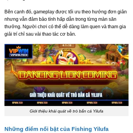
Bên cạnh đó, gameplay được tối ưu theo hướng đơn giản
nhưng vẫn đảm bảo tính hấp dẫn trong từng màn săn
thưởng. Người chơi có thể dễ dàng làm quen và tham gia
giải trí chỉ sau vài thao tác cơ bản.
Giới thiệu khái quát về trò bắn cá Yilufa
Những điểm nổi bật của Fishing Yilufa