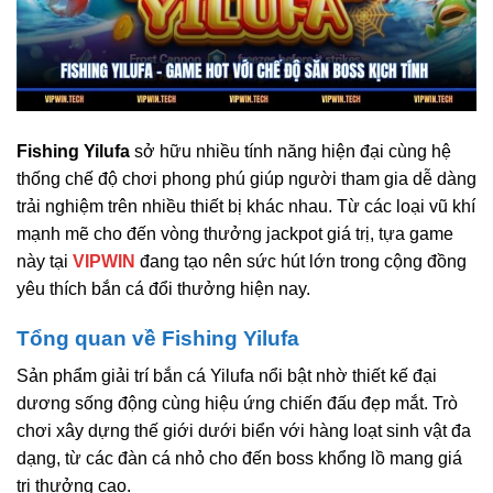
Fishing Yilufa
sở hữu nhiều tính năng hiện đại cùng hệ
thống chế độ chơi phong phú giúp người tham gia dễ dàng
trải nghiệm trên nhiều thiết bị khác nhau. Từ các loại vũ khí
mạnh mẽ cho đến vòng thưởng jackpot giá trị, tựa game
này tại
VIPWIN
đang tạo nên sức hút lớn trong cộng đồng
yêu thích bắn cá đổi thưởng hiện nay.
Tổng quan về Fishing Yilufa
Sản phẩm giải trí bắn cá Yilufa nổi bật nhờ thiết kế đại
dương sống động cùng hiệu ứng chiến đấu đẹp mắt. Trò
chơi xây dựng thế giới dưới biển với hàng loạt sinh vật đa
dạng, từ các đàn cá nhỏ cho đến boss khổng lồ mang giá
trị thưởng cao.