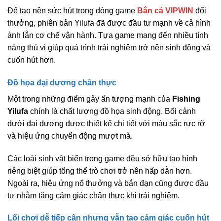
Để tạo nên sức hút trong dòng game
Bắn cá VIPWIN
đổi
thưởng, phiên bản Yilufa đã được đầu tư mạnh về cả hình
ảnh lẫn cơ chế vận hành. Tựa game mang đến nhiều tính
năng thú vị giúp quá trình trải nghiệm trở nên sinh động và
cuốn hút hơn.
Đồ họa đại dương chân thực
Một trong những điểm gây ấn tượng mạnh của
Fishing
Yilufa
chính là chất lượng đồ họa sinh động. Bối cảnh
dưới đại dương được thiết kế chi tiết với màu sắc rực rỡ
và hiệu ứng chuyển động mượt mà.
Các loài sinh vật biển trong game đều sở hữu tạo hình
riêng biệt giúp tổng thể trò chơi trở nên hấp dẫn hơn.
Ngoài ra, hiệu ứng nổ thưởng và bắn đạn cũng được đầu
tư nhằm tăng cảm giác chân thực khi trải nghiệm.
Lối chơi dễ tiếp cận nhưng vẫn tạo cảm giác cuốn hút