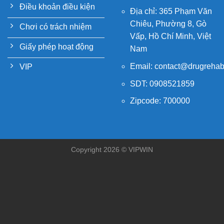
Điều khoản điều kiện
Địa chỉ: 365 Phạm Văn
Chiêu, Phường 8, Gò
Chơi có trách nhiệm
Vấp, Hồ Chí Minh, Việt
Giấy phép hoạt động
Nam
Email:
contact@drugrehab
VIP
SDT: 0908521859
Zipcode: 700000
Copyright 2026 © VIPWIN