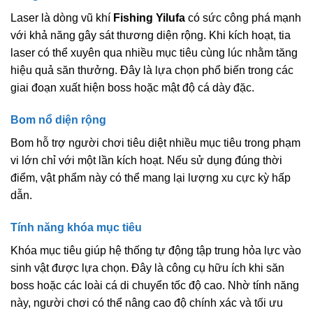
Laser là dòng vũ khí
Fishing Yilufa
có sức công phá mạnh
với khả năng gây sát thương diện rộng. Khi kích hoạt, tia
laser có thể xuyên qua nhiều mục tiêu cùng lúc nhằm tăng
hiệu quả săn thưởng. Đây là lựa chọn phổ biến trong các
giai đoạn xuất hiện boss hoặc mật độ cá dày đặc.
Bom nổ diện rộng
Bom hỗ trợ người chơi tiêu diệt nhiều mục tiêu trong phạm
vi lớn chỉ với một lần kích hoạt. Nếu sử dụng đúng thời
điểm, vật phẩm này có thể mang lại lượng xu cực kỳ hấp
dẫn.
Tính năng khóa mục tiêu
Khóa mục tiêu giúp hệ thống tự động tập trung hỏa lực vào
sinh vật được lựa chọn. Đây là công cụ hữu ích khi săn
boss hoặc các loài cá di chuyển tốc độ cao. Nhờ tính năng
này, người chơi có thể nâng cao độ chính xác và tối ưu